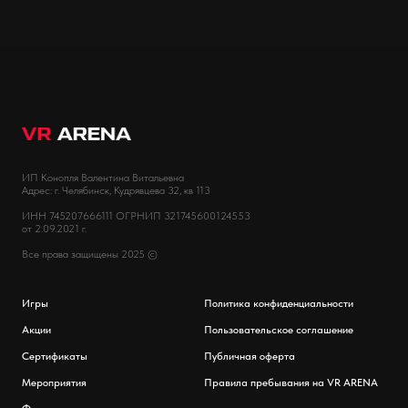
ИП Конопля Валентина Витальевна
Адрес: г. Челябинск, Кудрявцева 32, кв 113
ИНН 745207666111 ОГРНИП 321745600124553
от 2.09.2021 г.
Все права защищены 2025 ©
Игры
Политика конфиденциальности
Акции
Пользовательское соглашение
Сертификаты
Публичная оферта
Мероприятия
Правила пребывания на VR ARENA