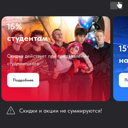
15%
студентам
1
Скидка действует при предъявлении
на
студенческого
Подробнее
П
Скидки и акции не суммируются!